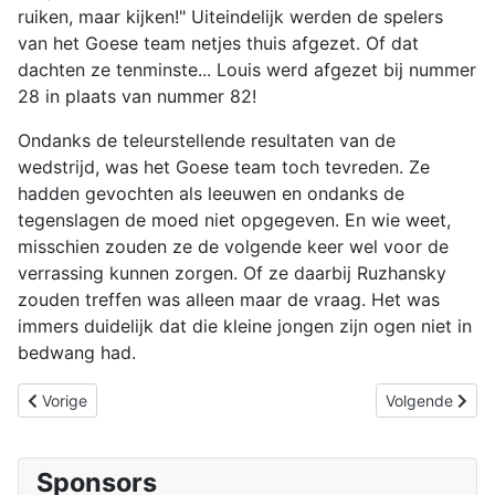
ruiken, maar kijken!" Uiteindelijk werden de spelers
van het Goese team netjes thuis afgezet. Of dat
dachten ze tenminste... Louis werd afgezet bij nummer
28 in plaats van nummer 82!
Ondanks de teleurstellende resultaten van de
wedstrijd, was het Goese team toch tevreden. Ze
hadden gevochten als leeuwen en ondanks de
tegenslagen de moed niet opgegeven. En wie weet,
misschien zouden ze de volgende keer wel voor de
verrassing kunnen zorgen. Of ze daarbij Ruzhansky
zouden treffen was alleen maar de vraag. Het was
immers duidelijk dat die kleine jongen zijn ogen niet in
bedwang had.
Vorig artikel: Snelschaken in Zierikzee: waar de haan kakelt en d
Volgende artike
Vorige
Volgende
Sponsors