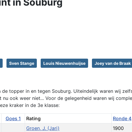
nt in Souburg
Sven Stange
Louis Nieuwenhuijse
Joey van de Braak
 de topper in en tegen Souburg. Uiteindelijk waren wij zelf
 nu ook weer niet... Voor de gelegenheid waren wij compl
eze kraker in de 3e klasse:
Goes 1
Rating
Ronde 4
Groen, J. (Jari)
1900