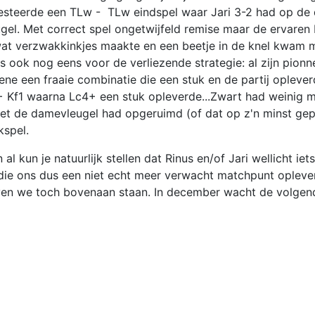
s resteerde een TLw - TLw eindspel waar Jari 3-2 had op de
ugel. Met correct spel ongetwijfeld remise maar de ervaren
 wat verzwakkinkjes maakte en een beetje in de knel kwam m
os ook nog eens voor de verliezende strategie: al zijn pion
Rene een fraaie combinatie die een stuk en de partij oplever
2+ Kf1 waarna Lc4+ een stuk opleverde...Zwart had weinig 
iet de damevleugel had opgeruimd (of dat op z'n minst ge
kspel.
l kun je natuurlijk stellen dat Rinus en/of Jari wellicht ie
 die ons dus een niet echt meer verwacht matchpunt opleve
jven we toch bovenaan staan. In december wacht de volgen