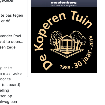
 gekeken
 te pas tegen
 er d6!
stander Roel
at te doen...
 een zege
gier te
am maar zeker
oor te
 (en paard).
lling
nsen op
pelweg een