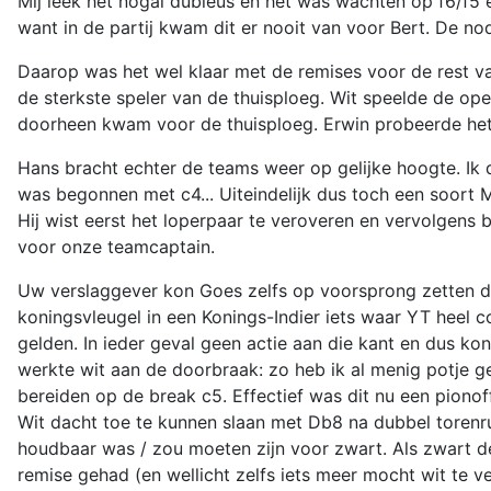
Mij leek het nogal dubieus en het was wachten op f6/f5 e
want in de partij kwam dit er nooit van voor Bert. De 
Daarop was het wel klaar met de remises voor de rest v
de sterkste speler van de thuisploeg. Wit speelde de op
doorheen kwam voor de thuisploeg. Erwin probeerde het
Hans bracht echter de teams weer op gelijke hoogte. Ik 
was begonnen met c4... Uiteindelijk dus toch een soort Ma
Hij wist eerst het loperpaar te veroveren en vervolgens
voor onze teamcaptain.
Uw verslaggever kon Goes zelfs op voorsprong zetten do
koningsvleugel in een Konings-Indier iets waar YT heel 
gelden. In ieder geval geen actie aan die kant en dus 
werkte wit aan de doorbraak: zo heb ik al menig potje g
bereiden op de break c5. Effectief was dit nu een pionof
Wit dacht toe te kunnen slaan met Db8 na dubbel torenr
houdbaar was / zou moeten zijn voor zwart. Als zwart 
remise gehad (en wellicht zelfs iets meer mocht wit te 