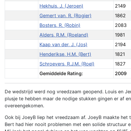
Hekhuis, J. (Jeroen)
2149
Gemert van, R. (Rogier)
1862
Bosters, R. (Robin)
2083
Alders, R.M. (Roeland)
1981
Kaap van der, J. (Jos)
2194
Henderikse, H.M. (Bert)
1821
Schroevers, R.J.M. (Roel)
1827
Gemiddelde Rating:
2009
De wedstrijd werd nog vreedzaam geopend. Louis en Jer
plusje te hebben maar de nodige stukken gingen er af en 
overeengekomen.
Ook bij JoeyB liep het vreedzaam af. JoeyB maakte het 
Bert had hier nooit problemen met een solide structuur e