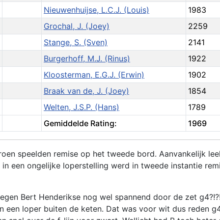
Nieuwenhuijse, L.C.J. (Louis)
1983
Grochal, J. (Joey)
2259
Stange, S. (Sven)
2141
Burgerhoff, M.J. (Rinus)
1922
Kloosterman, E.G.J. (Erwin)
1902
Braak van de, J. (Joey)
1854
Welten, J.S.P. (Hans)
1789
Gemiddelde Rating:
1969
oen speelden remise op het tweede bord. Aanvankelijk lee
in een ongelijke loperstelling werd in tweede instantie rem
tegen Bert Henderikse nog wel spannend door de zet g4?!?!
n een loper buiten de keten. Dat was voor wit dus reden g4