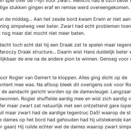
n spel over de f-lijn voor zwart. Wellicht had B toch beter
nodige stukken gingen eraf en remise werd overeengekomen.
an de middag... Aan het zesde bord kwam Erwin er niet aan
ening simpelweg veel beter. Zwart had echt problemen toen
 nog maar dat mocht niet meer baten.
dacht toch echt dat hij een Draak zat te spelen maar tegen
roczy Draak structure... Daarin wist Hans duidelijk beter w
 blijkbaar de ene na de andere pion te winnen. Genoeg voor
or Rogier van Gemert te kloppen. Alles ging dicht op de
content mee was. Na afloop bleek dit overigens ook voor Ro
kon de aandacht gericht worden op de damevleugel. Langza
ewonnen. Rogier shuffelde aardig mee en wist zich aardig v
fer maar zwart zat natuurlijk met een ontzettend gare loper
uil maar zwart had de aardige tegentruc Da5! waarop de ste
de dames op het bord had gehouden had hij uitstekende ka
ver gaan) Hij ruilde echter wel de dames waarop zwart sim