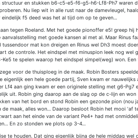
zijn structuur en stukken b6-c5-e5-f6-g5-h6-Lf8-Ph7 waren 
oberen. Nu liep wit in alle rust naar de damevleugel, haa
 eindelijk f5 deed was het al tijd om op te geven...
staan tegen Roeland. Met het goede pionoffer e5! greep hij he
aanvalsstelling met goede kansen al met al. Maar Rinus fa
nd tussendoor mat kon dreigen en Rinus wel Dh3 moest doe
 zwart de controle. Het eindspel met minuspion leek nog wel
-Ke5 te spelen waarop het eindspel simpel(weg) won. Een te
e zege voor de thuisploeg in de maak. Robin Bosters speeld
 eigenlijk een hele goede partij, Sven kwam er nauwelijks 
 Lf4 aan ging kwam er een originele stelling met g6-Pg7 e
ijk uit. Robin ging daarop aan de slag op de c-lijn en won
ukken van het bord en stond Robin een gezonde pion (nou j
in de maak, alles won... Daarop besloot Robin het mooi 'af 
zwart aan het einde van de variant Pe4+ had met onmiddelij
... En zo stonden we plots op 3-4...
e te houden. Dat ging eigenlijk bijna de hele middag wel 