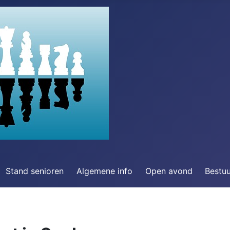
Stand senioren
Algemene info
Open avond
Bestu