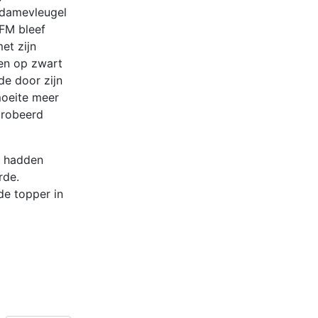
 damevleugel
 FM bleef
et zijn
nen op zwart
de door zijn
moeite meer
probeerd
ts hadden
rde.
de topper in