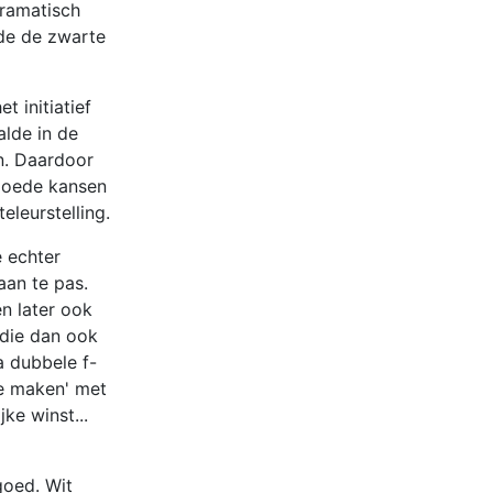
dramatisch
lde de zwarte
t initiatief
alde in de
n. Daardoor
 goede kansen
leurstelling.
e echter
aan te pas.
n later ook
 die dan ook
a dubbele f-
te maken' met
ke winst...
goed. Wit