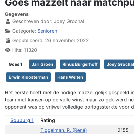
Goes mazzelt naar matchpu
Gegevens
Geschreven door:
Joey Grochal
Categorie:
Senioren
Gepubliceerd: 26 november 2022
Hits: 11320
Goes 1
Jari Groen
Rinus Burgerhoff
Joey Grochal
Erwin Kloosterman
Hans Welten
Het eerste heeft met de nodige mazzel gelijk gespeeld in
team met kansen op de volle winst maar zo gek werd het
opponent was op vrijwel volledige oorlogssterkte voor d
Souburg 1
Rating
Tiggelman, R. (René)
2155