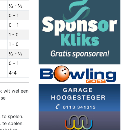
½ - ½
0 - 1
0 - 1
1 - 0
1 - 0
½ - ½
0 - 1
4-4
k wit wel een
ise
 te spelen.
 te spelen.