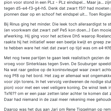
pion voor stond in een PLz - PLz eindspel... Maar ja... 
tegen d5-e4-f3-g4-h5. Denk dat zwart f5!? had moeten pr
pionnen daar op en schoof het eindspel uit... Toen Rogier
Bij Rinus ging het minder. Die leek toch alleraardigst te 
(en voorkwam dat zwart zelf Pe5 kon doen...) Een mooie 
afwerking. Hij ging voor het actieve Dh5 waarop Roela
raakte hij het initiatief weer een beetje kwijt en greep
te hebben ware het niet dat zwart op tijd was om e4-Kf6
Met nog twee partijen te gaan leek realistisch gezien d
vroeg voor Sinterklaas tegen Sven. De Souburger speelde
Na wat raar gedoe op de koninsvleugel waar zwart achter
nog Pf8 op het bord. Het zag er allemaal wat ongemakkel
voor zijn torens. In het vervolg verdwenen de nodige st
pion) voor met een veel veiligere koning. De winst leek 
Txf6?? om er een paar zetten later achter te komen dat 
Daar had niemand in de zaal meer rekening mee gehouden
Daarop was het dus aan Jari om Rene Tiggelman op remis