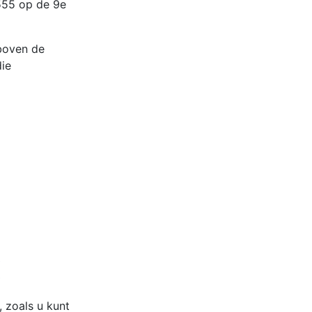
555 op de 9e
 boven de
die
, zoals u kunt