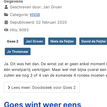
Gegevens
Geschreven door:
Jari Groen
Categorie:
KNSB
Gepubliceerd: 02 februari 2020
Hits: 9093
Goes 2
Jari Groen
Niels de Feijter
David de Feijter
Jo Tholenaar
Ja. Dit was het dan. De winst zat er geen enkel moment 
één winstpartij verkrijgen. Maar wel met bijna overal een
zullen we nog 3 of 4 van de komende 4 rondes moeten wi
Lees meer: Doodsteek voor Goes 2
Goes wint weer eens