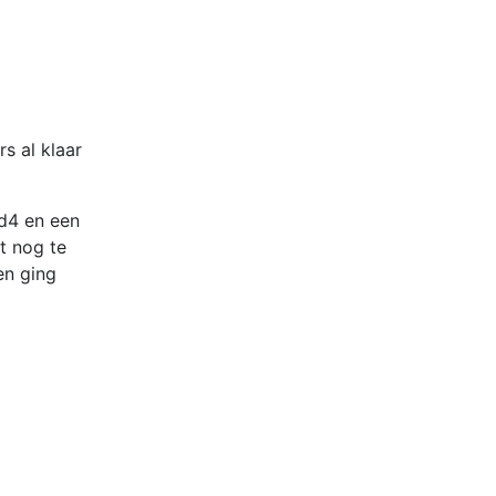
s al klaar
 d4 en een
t nog te
en ging