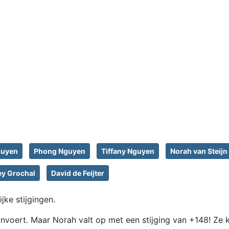
guyen
Phong Nguyen
Tiffany Nguyen
Norah van Steijn
ey Grochal
David de Feijter
jke stijgingen.
t aanvoert. Maar Norah valt op met een stijging van +148! Ze 