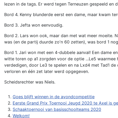
lezen in de tags. Er werd tegen Terneuzen gespeeld en d
Bord 4. Kenny blunderde eerst een dame, maar kwam teru
Bord 3. Jefta won eenvoudig.
Bord 2. Lars won ook, maar dan met wat meer moeite. Na
was (en de partij duurde zo'n 60 zetten), was bord 1 nog 
Bord 1. Jari won met een 4-dubbele aanval! Een dame en
witte toren op a1 zorgden voor de optie ...Le5 waarmee 
verdedigen, door Le3 te spelen en na Lxd4 met Tad1 de 
verloren en één zet later werd opgegeven.
Scheidsrechter was Niels.
Goes blijft winnen in de avondcompetitie
Eerste Grand Prix Toernooi Jeugd 2020 te Axel is g
Schaaktoernooi van basisschoolteams 2020
Welkom!