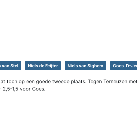
n van Stel
Niels de Feijter
Niels van Sighem
Goes-D-Je
aat toch op een goede tweede plaats. Tegen Terneuzen met
 2,5-1,5 voor Goes.