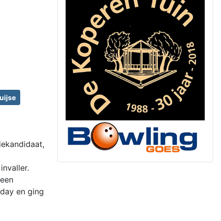
uijse
iekandidaat,
nvaller.
 een
 day en ging