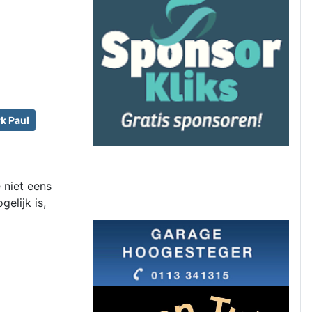
k Paul
 niet eens
elijk is,