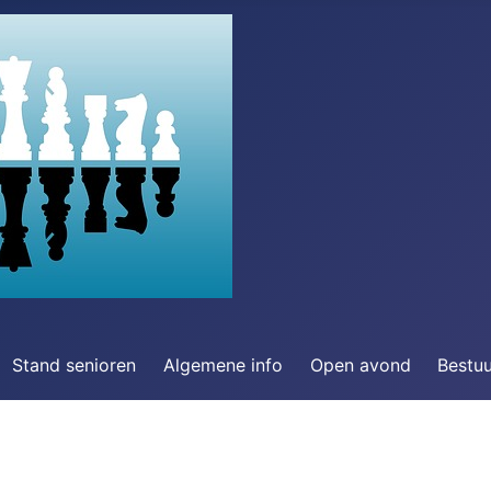
Stand senioren
Algemene info
Open avond
Bestu