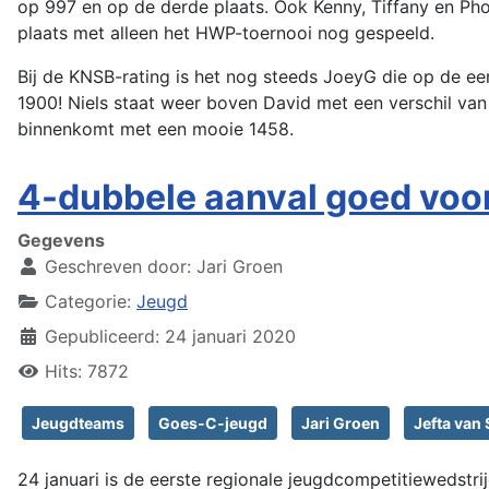
op 997 en op de derde plaats. Ook Kenny, Tiffany en Ph
plaats met alleen het HWP-toernooi nog gespeeld.
Bij de KNSB-rating is het nog steeds JoeyG die op de eer
1900! Niels staat weer boven David met een verschil van 
binnenkomt met een mooie 1458.
4-dubbele aanval goed voo
Gegevens
Geschreven door:
Jari Groen
Categorie:
Jeugd
Gepubliceerd: 24 januari 2020
Hits: 7872
Jeugdteams
Goes-C-jeugd
Jari Groen
Jefta van 
24 januari is de eerste regionale jeugdcompetitiewedstrij