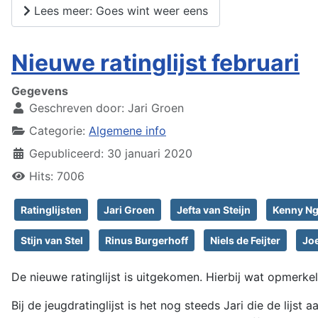
Lees meer: Goes wint weer eens
Nieuwe ratinglijst februari
Gegevens
Geschreven door:
Jari Groen
Categorie:
Algemene info
Gepubliceerd: 30 januari 2020
Hits: 7006
Ratinglijsten
Jari Groen
Jefta van Steijn
Kenny N
Stijn van Stel
Rinus Burgerhoff
Niels de Feijter
Jo
De nieuwe ratinglijst is uitgekomen. Hierbij wat opmerkeli
Bij de jeugdratinglijst is het nog steeds Jari die de lijs