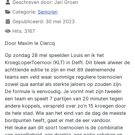
Geschreven door:
Jari Groen
Categorie:
Senioren
Gepubliceerd: 30 mei 2023
Hits: 3167
Door Maxim le Clercq
Op zondag 28 mei speelden Louis en ik het
KroegLoperToernooi (KLT) in Delft. Dit bleek alweer de
achttiende editie te zijn en met 89 deelnemende
teams een veld waar sommige reguliere toernooien
zowel qua aantal als sterkte jaloers op zouden zijn.
De formule is eenvoudig. Je vormt met zijn tweeën
een team en speelt 7 partijen van 20 minuten tegen
andere koppels, verspreid over zo’n 15 kroegen door
de hele stad. Wie aan het eind van de dag de meeste
bordpunten heeft, gaat er met de eer vandoor.
Het leuke aan dit soort toernooien is de combinatie
van gezelligheid, een drankje, een potje schaken en