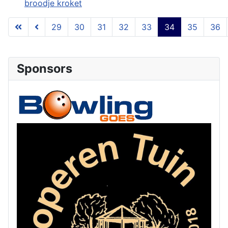
broodje kroket
29
30
31
32
33
34
35
36
Pagina 34 van 53
Sponsors