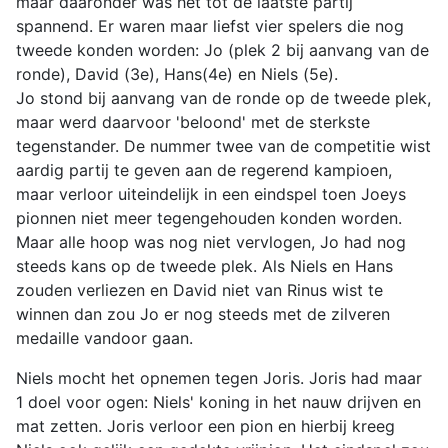
maar daaronder was het tot de laatste partij
spannend. Er waren maar liefst vier spelers die nog
tweede konden worden: Jo (plek 2 bij aanvang van de
ronde), David (3e), Hans(4e) en Niels (5e).
Jo stond bij aanvang van de ronde op de tweede plek,
maar werd daarvoor 'beloond' met de sterkste
tegenstander. De nummer twee van de competitie wist
aardig partij te geven aan de regerend kampioen,
maar verloor uiteindelijk in een eindspel toen Joeys
pionnen niet meer tegengehouden konden worden.
Maar alle hoop was nog niet vervlogen, Jo had nog
steeds kans op de tweede plek. Als Niels en Hans
zouden verliezen en David niet van Rinus wist te
winnen dan zou Jo er nog steeds met de zilveren
medaille vandoor gaan.
Niels mocht het opnemen tegen Joris. Joris had maar
1 doel voor ogen: Niels' koning in het nauw drijven en
mat zetten. Joris verloor een pion en hierbij kreeg