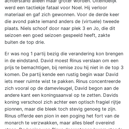
achterstand alleen maar groter worden. Uiteindelijk
werd een tactiekje fataal voor Noel. Hij verloor
materiaal en gaf zich gewonnen. Voor de derde keer
die avond pakte iemand anders de (virtuele) tweede
plaats. Niels schoof door naar plek 3 en Jo, die dit
seizoen een goed seizoen gespeeld heeft, zakte
buiten de top drie.
Er was nog 1 partij bezig die verandering kon brengen
in de eindstand. David moest Rinus verslaan om een
prijs te bemachtigen, bij remise zou hij niet in de top 3
komen. De partij kende een rustig begin waar David
iets meer ruimte wist te pakken. Rinus concentreerde
zich vooral op de damevleugel, David begon aan de
andere kant een koningsaanval op te zetten. Davids
koning verschool zich achter een optisch fragiel rijtje
pionnen, maar die bleek toch stevig genoeg te zijn.
Rinus offerde een pion in een poging het fort van de
monarch te verzwakken, maar alles bleef overeind