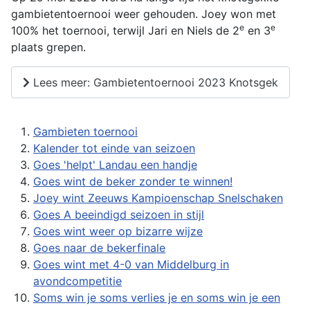
gambietentoernooi weer gehouden. Joey won met
e
e
100% het toernooi, terwijl Jari en Niels de 2
en 3
plaats grepen.
Lees meer: Gambietentoernooi 2023 Knotsgek
Gambieten toernooi
Kalender tot einde van seizoen
Goes 'helpt' Landau een handje
Goes wint de beker zonder te winnen!
Joey wint Zeeuws Kampioenschap Snelschaken
Goes A beeindigd seizoen in stijl
Goes wint weer op bizarre wijze
Goes naar de bekerfinale
Goes wint met 4-0 van Middelburg in
avondcompetitie
Soms win je soms verlies je en soms win je een