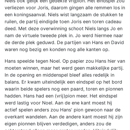
Niels ook gelijk een gedekte vrijpion. Het eindspel zou
verliezen voor Joris, daarom gingen alle remmen los in
een koningsaanval. Niels wist langzaam de stukken te
ruilen, de partij eindigde toen Joris een toren cadeau
deed. Met deze overwinning schoot Niels langs Jo en
nam de virtuele tweede plek in. Jo werd hiermee naar
de derde plek geduwd. De partijen van Hans en David
waren nog bezig en konden nog alle kanten op.
Hans speelde tegen Noel. Op papier zou Hans hier van
moeten winnen, maar het werd geen makkelijke partij.
In de opening en middenspel bleef alles redelijk in
balans. Er kwam uiteindelijk een eindspel op het bord
waarin beide spelers nog een paard, toren en pionnen
hadden. Hans had een (vrij)pion meer. Het eindspel
werd lastig voor Noel. Aan de ene kant moest hij
actief spelen anders zou Hans' pion gewoon naar de
overkant wandelen. Aan de andere kant moest hij zijn
eigen pionnen blijven verdedigen, anders zou de