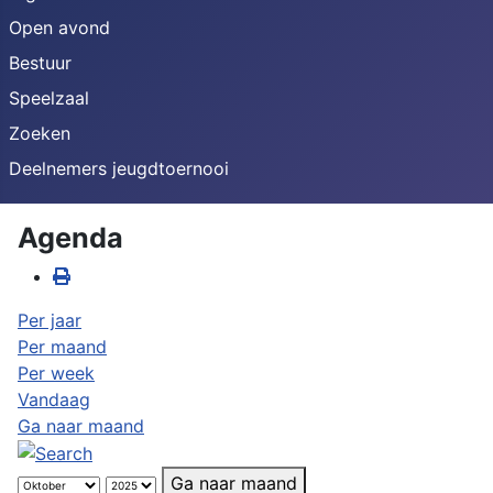
Open avond
Bestuur
Speelzaal
Zoeken
Deelnemers jeugdtoernooi
Agenda
Per jaar
Per maand
Per week
Vandaag
Ga naar maand
Ga naar maand