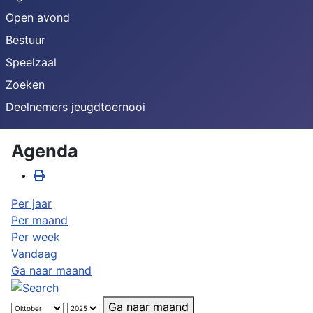
Open avond
Bestuur
Speelzaal
Zoeken
Deelnemers jeugdtoernooi
Agenda
Per jaar
Per maand
Per week
Vandaag
Ga naar maand
Ga naar maand