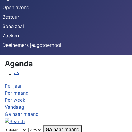
Open avond
Bestuur
Speelzaal
Zoeken
Deelnemers jeugdtoernooi
Agenda
Per jaar
Per maand
Per week
Vandaag
Ga naar maand
Ga naar maand