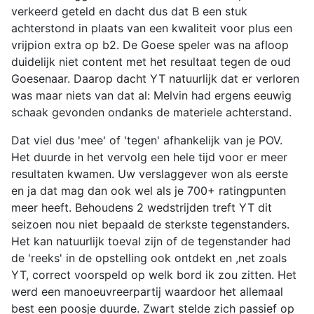
verkeerd geteld en dacht dus dat B een stuk
achterstond in plaats van een kwaliteit voor plus een
vrijpion extra op b2. De Goese speler was na afloop
duidelijk niet content met het resultaat tegen de oud
Goesenaar. Daarop dacht YT natuurlijk dat er verloren
was maar niets van dat al: Melvin had ergens eeuwig
schaak gevonden ondanks de materiele achterstand.
Dat viel dus 'mee' of 'tegen' afhankelijk van je POV.
Het duurde in het vervolg een hele tijd voor er meer
resultaten kwamen. Uw verslaggever won als eerste
en ja dat mag dan ook wel als je 700+ ratingpunten
meer heeft. Behoudens 2 wedstrijden treft YT dit
seizoen nou niet bepaald de sterkste tegenstanders.
Het kan natuurlijk toeval zijn of de tegenstander had
de 'reeks' in de opstelling ook ontdekt en ,net zoals
YT, correct voorspeld op welk bord ik zou zitten. Het
werd een manoeuvreerpartij waardoor het allemaal
best een poosje duurde. Zwart stelde zich passief op