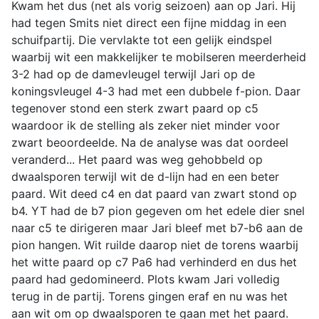
Kwam het dus (net als vorig seizoen) aan op Jari. Hij
had tegen Smits niet direct een fijne middag in een
schuifpartij. Die vervlakte tot een gelijk eindspel
waarbij wit een makkelijker te mobilseren meerderheid
3-2 had op de damevleugel terwijl Jari op de
koningsvleugel 4-3 had met een dubbele f-pion. Daar
tegenover stond een sterk zwart paard op c5
waardoor ik de stelling als zeker niet minder voor
zwart beoordeelde. Na de analyse was dat oordeel
veranderd... Het paard was weg gehobbeld op
dwaalsporen terwijl wit de d-lijn had en een beter
paard. Wit deed c4 en dat paard van zwart stond op
b4. YT had de b7 pion gegeven om het edele dier snel
naar c5 te dirigeren maar Jari bleef met b7-b6 aan de
pion hangen. Wit ruilde daarop niet de torens waarbij
het witte paard op c7 Pa6 had verhinderd en dus het
paard had gedomineerd. Plots kwam Jari volledig
terug in de partij. Torens gingen eraf en nu was het
aan wit om op dwaalsporen te gaan met het paard.