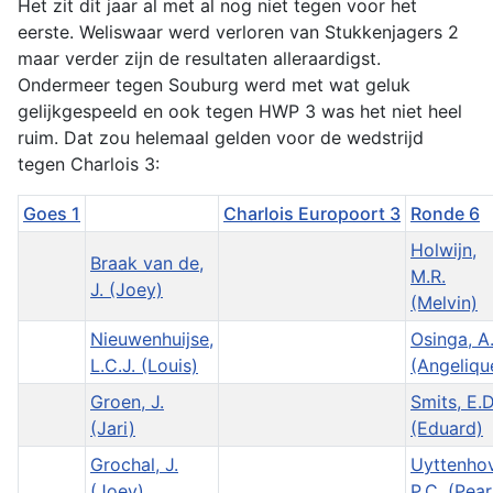
Het zit dit jaar al met al nog niet tegen voor het
eerste. Weliswaar werd verloren van Stukkenjagers 2
maar verder zijn de resultaten alleraardigst.
Ondermeer tegen Souburg werd met wat geluk
gelijkgespeeld en ook tegen HWP 3 was het niet heel
ruim. Dat zou helemaal gelden voor de wedstrijd
tegen Charlois 3:
Goes 1
Charlois Europoort 3
Ronde 6
Holwijn,
Braak van de,
M.R.
J. (Joey)
(Melvin)
Nieuwenhuijse,
Osinga, A
L.C.J. (Louis)
(Angeliqu
Groen, J.
Smits, E.D
(Jari)
(Eduard)
Grochal, J.
Uyttenho
(Joey)
P.C. (Pear