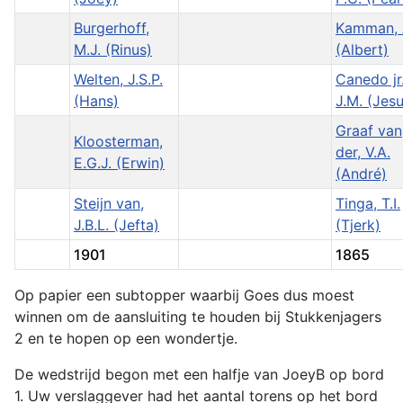
Burgerhoff,
Kamman, 
M.J. (Rinus)
(Albert)
Welten, J.S.P.
Canedo jr.
(Hans)
J.M. (Jesu
Graaf van
Kloosterman,
der, V.A.
E.G.J. (Erwin)
(André)
Steijn van,
Tinga, T.I.
J.B.L. (Jefta)
(Tjerk)
1901
1865
Op papier een subtopper waarbij Goes dus moest
winnen om de aansluiting te houden bij Stukkenjagers
2 en te hopen op een wondertje.
De wedstrijd begon met een halfje van JoeyB op bord
1. Uw verslaggever had het aantal torens op het bord