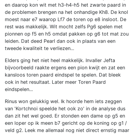
en daarop kon wit met h3-h4-h5 het zwarte paard in
de problemen brengen na het onhandige Kh8. De knol
moest naar e7 waarop Lf7 de toren op e8 insloot. De
rest was makkelijk. Wit mocht zelfs Pg6 spelen met
pionnen op f5 en h5 omdat pakken op g6 tot mat zou
leiden. Dat deed Pearl dan ook in plaats van een
tweede kwaliteit te verliezen...
Elders ging het niet heel makkelijk. Invaller Jefta
bijvoorbeeld raakte ergens een pion kwijt en zat een
kansloos toren paard eindspel te spelen. Dat bleek
ook in het resultaat. Later meer Toren Paard
eindspelen...
Rinus won gelukkig wel. Ik hoorde hem iets zeggen
van 'Kortchnoi speelde het ook zo' in de analyse dus
dan zit het wel goed. Er stonden een dame op g5 en
een loper op ik meen b7 gericht op de koning op g1 /
veld g2. Leek me allemaal nog niet direct ernstig maar